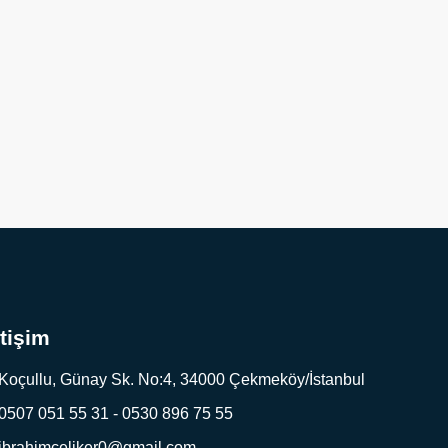
etişim
Koçullu, Günay Sk. No:4, 34000 Çekmeköy/İstanbul
0507 051 55 31 - 0530 896 75 55
ibrahimceliker0@gmail.com